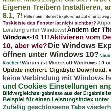
Eigenen Treibern Installieren, a
8.1, 7!
Hilfe mein Internet Explorer ist auf einmal we
Anpas
Taskleiste das Fenster ist nicht sichtbar?
Ändern der Tit
Leistung unter Windows!
Aktivieren vom D
Windows-10 11!
Die Windows Expl
10, aber wie?
öffnen unter Windows 10?
Neue
Warum ist Microsoft Windows 10 un
löschen!
Update mehrere Gigabyte Download, 
keine Verbindung mit Windows he
und Cookies Einstellungen an
Bildvergleichsergebnisse aus der Ergebnislis
Beispiel für einen Leistungsindex unter
Zufällig geschlossene Tabs wiederh