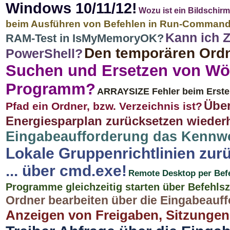
Windows 10/11/12!
Wozu ist ein Bildschir
beim Ausführen von Befehlen in Run-Command u
Kann ich Z
RAM-Test in IsMyMemoryOK?
Den temporären Ordne
PowerShell?
Suchen und Ersetzen von Wö
Programm?
ARRAYSIZE Fehler beim Erste
Über
Pfad ein Ordner, bzw. Verzeichnis ist?
Energiesparplan zurücksetzen wiederh
Eingabeaufforderung das Kennw
Lokale Gruppenrichtlinien zur
... über cmd.exe!
Remote Desktop per Befeh
Programme gleichzeitig starten über Befehlsz
Ordner bearbeiten über die Eingabeauff
Anzeigen von Freigaben, Sitzungen