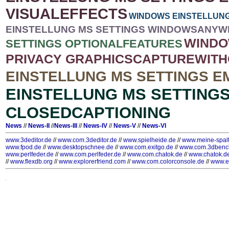
VISUALEFFECTS
WINDOWS EINSTELLUNG
EINSTELLUNG MS SETTINGS WINDOWSANY
WINDO
SETTINGS OPTIONALFEATURES
PRIVACY GRAPHICSCAPTUREWIT
EINSTELLUNG MS SETTINGS 
EINSTELLUNG MS SETTING
CLOSEDCAPTIONING
News
//
News-II
//
News-III
//
News-IV
//
News-V
//
News-VI
www.3deditor.de
//
www.com.3deditor.de
//
www.spielheide.de
//
www.meine-spal
www.fpod.de
//
www.desktopschnee.de
//
www.com.exitgo.de
//
www.com.3dbenc
www.perlfeder.de
//
www.com.perlfeder.de
//
www.com.chatok.de
//
www.chatok.d
//
www.flexdb.org
//
www.explorerfriend.com
//
www.com.colorconsole.de
//
www.e