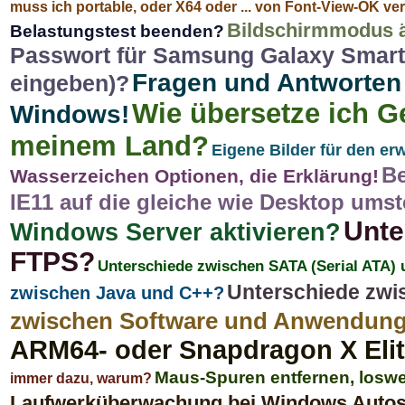
muss ich portable, oder X64 oder ... von Font-View-OK v
Bildschirmmodus 
Belastungstest beenden?
Passwort für Samsung Galaxy Smart
Fragen und Antworten
eingeben)?
Wie übersetze ich G
Windows!
meinem Land?
Eigene Bilder für den e
Be
Wasserzeichen Optionen, die Erklärung!
IE11 auf die gleiche wie Desktop umst
Unte
Windows Server aktivieren?
FTPS?
Unterschiede zwischen SATA (Serial ATA)
Unterschiede zw
zwischen Java und C++?
zwischen Software und Anwendun
ARM64- oder Snapdragon X Eli
Maus-Spuren entfernen, loswer
immer dazu, warum?
Laufwerküberwachung bei Windows Autosta