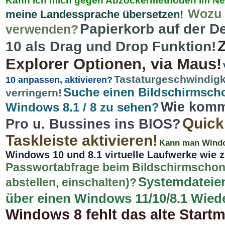
Kann ich mich gegen Abzockermethoden im Ne
Wozu e
meine Landessprache übersetzen!
Papierkorb auf der De
verwenden?
10 als Drag und Drop Funktion!
Explorer Optionen, via Maus!
Tastaturgeschwindigk
10 anpassen, aktivieren?
Suche einen Bildschirmscho
verringern!
Wie komm
Windows 8.1 / 8 zu sehen?
Quick
Pro u. Bussines ins BIOS?
Taskleiste aktivieren!
Kann man Window
Windows 10 und 8.1 virtuelle Laufwerke wie
Passwortabfrage beim Bildschirmschoner
Systemdateien
abstellen, einschalten)?
über einen Windows 11/10/8.1 Wied
Windows 8 fehlt das alte Start