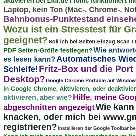
aktivieren bei Lidl.de / fonic funktioniert 
Laptop, kein Ton (Mac-, Chrome-, Not
Bahnbonus-Punktestand einsehe
Wozu ist ein Stresstest für G
geeignet?
Soll ich bei Seiten-Einzug Scan
Wie antwort
PDF Seiten-Größe festlegen?
Automatisches Wied
es lesen kann?
Fritz-Box und die Port
Schleife!
Desktop?
Google Chrome Portable auf Windows
in Google Chrome, Aktivieren, oder deaktivie
Hilfe, meine Go
aktivieren, aber wie?
Wie kann
abgeschnitten angezeigt
knacken, oder mich bei www.g
registrieren?
Installieren der Google Toolbar be