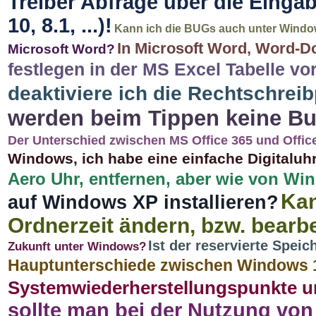
Treiber Abfrage über die Einga
10, 8.1, ...)!
Kann ich die BUGs auch unter Wind
In Microsoft Word, Word-D
Microsoft Word?
festlegen in der MS Excel Tabelle v
deaktiviere ich die Rechtschrei
werden beim Tippen keine B
Der Unterschied zwischen MS Office 365 und Office 
Windows, ich habe eine einfache Digitalu
Aero Uhr, entfernen, aber wie von W
Kan
auf Windows XP installieren?
Ordnerzeit ändern, bzw. bearb
Ist der reservierte Spei
Zukunft unter Windows?
Hauptunterschiede zwischen Windows 
Systemwiederherstellungspunkte un
sollte man bei der Nutzung vo