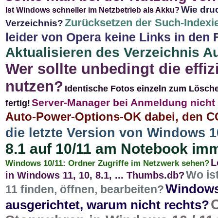
Wie druc
Ist Windows schneller im Netzbetrieb als Akku?
Zurücksetzen der Such-Indexie
Verzeichnis?
leider von Opera keine Links in den 
Aktualisieren des Verzeichnis A
Wer sollte unbedingt die effi
nutzen?
Identische Fotos einzeln zum Löschen
Server-Manager bei Anmeldung nicht s
fertig!
Auto-Power-Options-OK dabei, den C
die letzte Version von Windows 
8.1 auf 10/11 am Notebook imm
L
Windows 10/11: Ordner Zugriffe im Netzwerk sehen?
Wo is
in Windows 11, 10, 8.1, ... Thumbs.db?
Windows 
11 finden, öffnen, bearbeiten?
ausgerichtet, warum nicht rechts?