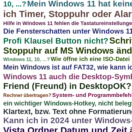
Mein Windows 11 hat kein
10, ...?
ich Timer, Stoppuhr oder Al
Hilfe in Windows 11 fehlen die Tastatureinstellung
Die Fensterschatten unter Windows 11
Schri
Profi Klausel Button nicht?
Stoppuhr auf MS Windows än
Wie öffne ich eine ISO-Datei
Windows 11, 10, ...?
Mein Windows ist auf FAT32, wie kann 
Windows 11 auch die Desktop-Symb
Friend (Freund) in DesktopOK?
System- und Programmbefehl
Rechner übertragen?
ein wichtiger Windows-Hotkey, nicht beleg
Klartext, bzw. Text ohne Formatieru
Kann ich in 2024 unter Window
Vista Ordner Datum und Zeit