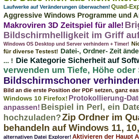
Quad-Exp
Laufwerke auf Veränderungen überwachen!
Aggressive Windows Programme und A
Bri
Makroviren 3D Zeitspiel für alle!
Bildschirmhelligkeit im Griff 
Ni
Windows OS Desktop und Server verhindern + Timer!
Datei-, Ordner- Zeit änd
für diverse Testest!
Die Kategorie Sicherheit auf Sof
... !
verwenden um Tiefe, Höhe oder 
Bildschirmschoner verhindern 
Bild an die erste Position der PDF setzen, ganz eas
Protokollierung-Da
Windows 10 Firefox!
Beispiel in Perl, ein Da
anpassen!
Zip Ordner im Qu
hochzuladen?
behandeln auf Windows 11, 10, 
Aktivieren der Haupt A
alternativen Datei Explorer!