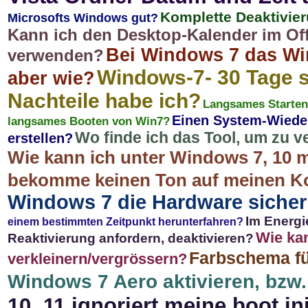
Komplette Deaktivi
Microsofts Windows gut?
Kann ich den Desktop-Kalender im Off
Bei Windows 7 das Wi
verwenden?
Windows-7- 30 Tage s
aber wie?
Nachteile habe ich?
Langsames Starten 
Einen System-Wiede
langsames Booten von Win7?
Wo finde ich das Tool, um zu v
erstellen?
Wie kann ich unter Windows 7, 10 
bekomme keinen Ton auf meinen K
Windows 7 die Hardware sicher
Im Energ
einem bestimmten Zeitpunkt herunterfahren?
Wie kan
Reaktivierung anfordern, deaktivieren?
Farbschema fü
verkleinern/vergrössern?
Windows 7 Aero aktivieren, bzw.
10, 11 ignoriert meine boot.in