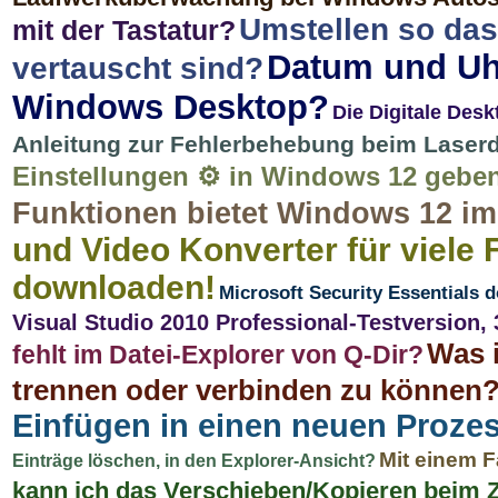
Umstellen so das
mit der Tastatur?
Datum und Uh
vertauscht sind?
Windows Desktop?
Die Digitale Des
Anleitung zur Fehlerbehebung beim Laserd
Einstellungen ⚙️ in Windows 12 gebe
Funktionen bietet Windows 12 im
und Video Konverter für viele F
downloaden!
Microsoft Security Essentials 
Visual Studio 2010 Professional-Testversion, 
Was i
fehlt im Datei-Explorer von Q-Dir?
trennen oder verbinden zu können
Einfügen in einen neuen Prozes
Mit einem F
Einträge löschen, in den Explorer-Ansicht?
kann ich das Verschieben/Kopieren beim 