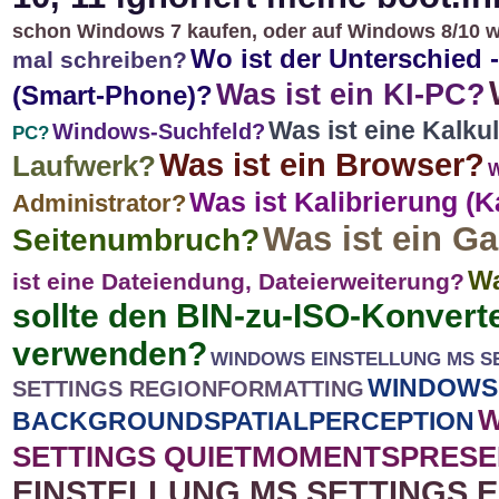
schon Windows 7 kaufen, oder auf Windows 8/10 
Wo ist der Unterschied
mal schreiben?
Was ist ein KI-PC?
(Smart-Phone)?
Was ist eine Kalku
Windows-Suchfeld?
PC?
Was ist ein Browser?
Laufwerk?
W
Was ist Kalibrierung (K
Administrator?
Was ist ein G
Seitenumbruch?
Wa
ist eine Dateiendung, Dateierweiterung?
sollte den BIN-zu-ISO-Konvert
verwenden?
WINDOWS EINSTELLUNG MS S
WINDOWS 
SETTINGS REGIONFORMATTING
W
BACKGROUNDSPATIALPERCEPTION
SETTINGS QUIETMOMENTSPRESE
EINSTELLUNG MS SETTINGS 