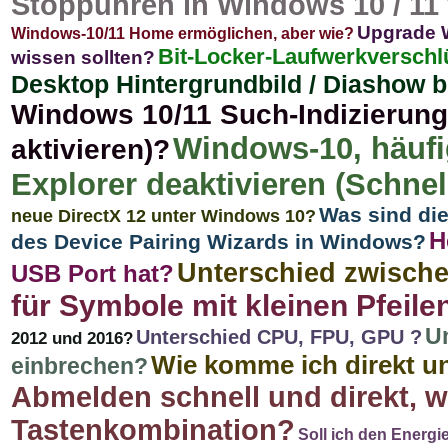
Stoppuhren in Windows 10 / 11
Upgrade W
Windows-10/11 Home ermöglichen, aber wie?
Bit-Locker-Laufwerkverschl
wissen sollten?
Desktop Hintergrundbild / Diashow 
Windows 10/11 Such-Indizierung
Windows-10, häufi
aktivieren)?
Explorer deaktivieren (Schnel
Was sind di
neue DirectX 12 unter Windows 10?
H
des Device Pairing Wizards in Windows?
Unterschied zwisch
USB Port hat?
für Symbole mit kleinen Pfeile
U
Unterschied CPU, FPU, GPU ?
2012 und 2016?
Wie komme ich direkt 
einbrechen?
Abmelden schnell und direkt, 
Tastenkombination?
Soll ich den Energ