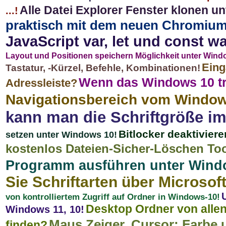
Alle Datei Explorer Fenster klonen unt
...!
praktisch mit dem neuen Chromium-
JavaScript var, let und const w
Layout und Positionen speichern Möglichkeit unter Windows 
Eing
Tastatur, -Kürzel, Befehle, Kombinationen!
Wenn das Windows 10 tr
Adressleiste?
Navigationsbereich vom Windows
kann man die Schriftgröße i
Bitlocker deaktivier
setzen unter Windows 10!
kostenlos Dateien-Sicher-Löschen To
Programm ausführen unter Windo
Sie Schriftarten über Microsof
von kontrolliertem Zugriff auf Ordner in Windows-10!
Desktop Ordner von alle
Windows 11, 10!
Maus Zeiger, Cursor: Farbe
finden?