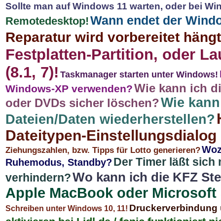
Sollte man auf Windows 11 warten, oder bei Win
Wann endet der Windo
Remotedesktop!
Reparatur wird vorbereitet häng
Festplatten-Partition, oder L
(8.1, 7)!
Taskmanager starten unter Windows!
Wie kann ich d
Windows-XP verwenden?
Wie kann
oder DVDs sicher löschen?
Dateien/Daten wiederherstellen?
Dateitypen-Einstellungsdialog 
Woz
Ziehungszahlen, bzw. Tipps für Lotto generieren?
Der Timer läßt sich 
Ruhemodus, Standby?
Wo kann ich die KFZ St
verhindern?
Apple MacBook oder Microsoft 
Druckerverbindung
Schreiben unter Windows 10, 11!