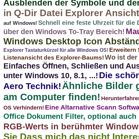
Ausblenden der Symbole und der 
in Q-Dir Datei Explorer Ansich
Schnell eine feste Uhrzeit für die 
auf Windows!
Mau
über den Windows To-Tray Bereich!
Windows Desktop Icon Abstände
Erweitern 
Explorer Tastaturkürzel für alle Windows OS!
Wo ist de
Listenansicht des Explorer-Baums!
Einfaches Öffnen, Schließen und A
Die schö
unter Windows 10, 8.1, ...!
Ähnliche Bilder g
Aero Technik!
am Computer finden!
Herunterfahre
Eine Altarnative Scann Softw
OS Verhindern!
Office Dokument Filter, optional auch 
RGB-Werts in berühmter Windows 
Sie Dass mich das nicht Intere